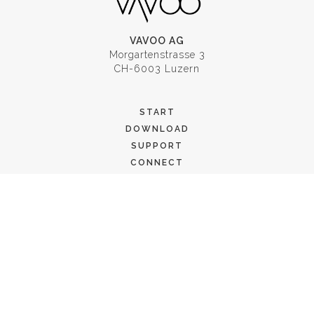
VAVOO AG
Morgartenstrasse 3
CH-6003 Luzern
START
DOWNLOAD
SUPPORT
CONNECT
MEDIAURL
MEDIAHUB
JOBS
IMPRESSUM
AGB
DATENSCHUTZ
RECHTLICHE HINWEISE